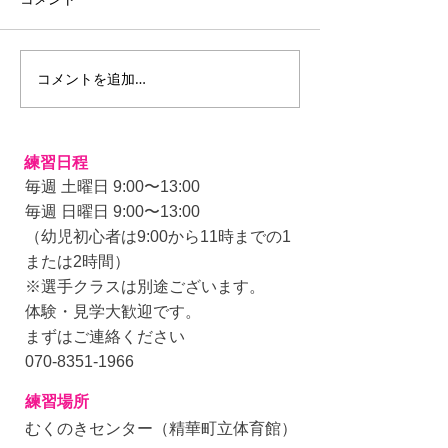
コメント
３年振りの枚方スポ少
コメントを追加…
幼児も元気に練
す！
練習日程
毎週 土曜日 9:00〜13:00
毎週 日曜日 9:00〜13:00
（幼児初心者は9:00から11時までの1
または
2時間）
※選手クラスは別途ございます。
体験・見学大歓迎です。
まずはご連絡ください
070-8351-1966
練習場所
むくのきセンター（精華町立体育館）