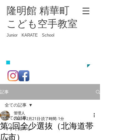
隆明館 精華町
こども空手教室
Junior KARATE School
お問い合わせください
​070-8351-1966
練習生募集
記事
全ての記事
管理人
全ての記事
2023年2月21日
読了時間: 1分
第2回全少選抜（北海道帯
今すぐ始める
広市）
試合