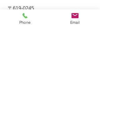
〒619-0245
京都府相楽郡精華町大字下狛
Phone
Email
小字神ノ木8
電話:0774-98-0200