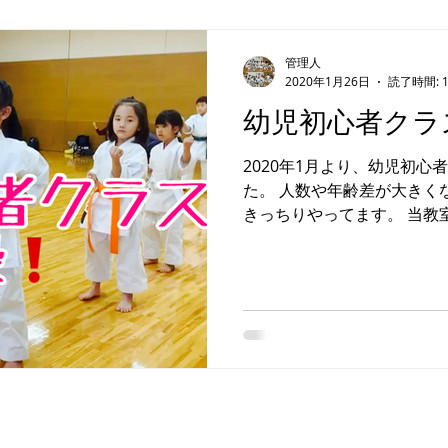
管理人
2020年1月26日
読了時間: 
幼児初心者クラ
2020年1月より、幼児初
た。 人数や年齢差が大きく
きっちりやってます。 当教
いです。 見学、体験は随時
絡ください。 上手に中段蹴