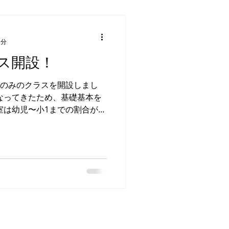
1分
ス開設！
心者のみのクラスを開設しまし
なってきたため、基礎基本を
室は幼児〜小1までの割合が高
行っているので、まずはご連
れるかな？？