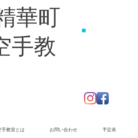
 精華町
お問い合わせく
​070-8351
練習生募
空手教
空手教室とは
お問い合わせ
予定表