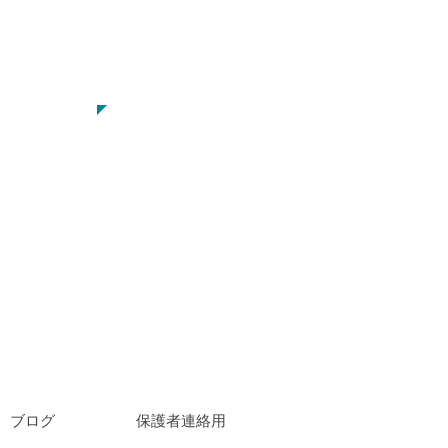
ださい
-1966
集
ブログ
保護者連絡用