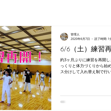
管理人
2020年6月7日
読了時間: 1
6/6（土）練習
約3ヶ月ぶりに練習を再開し
っくりと体力づくりから始め
ス分けして入れ替え制で行いま
11-13時 空気の循環を良
を多めに、...