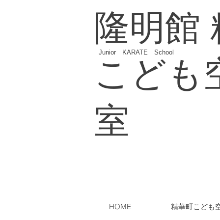
隆明館
Junior KARATE School
こども
室
HOME
精華町こども