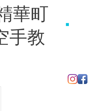
 精華町
お問い合わせく
​070-8351
練習生募
空手教