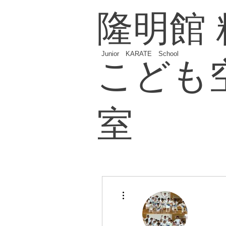
隆明館
Junior KARATE School
こども
室
その他